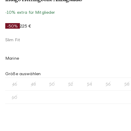
-10% extra für Mitglieder
-50%
225 €
Slim Fit
Marine
Größe auswählen
46
48
50
52
54
56
58
60