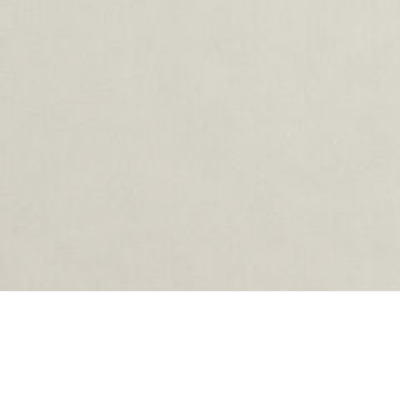
ing...