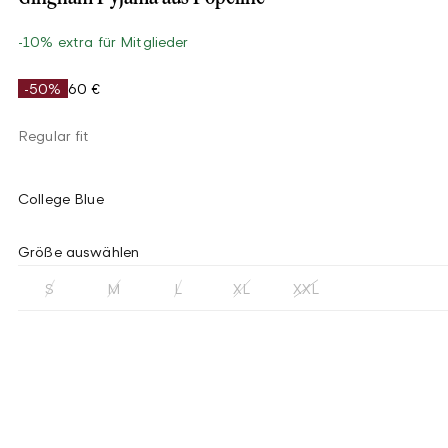
-10% extra für Mitglieder
-50%
60 €
Regular fit
College Blue
Größe auswählen
S
M
L
XL
XXL