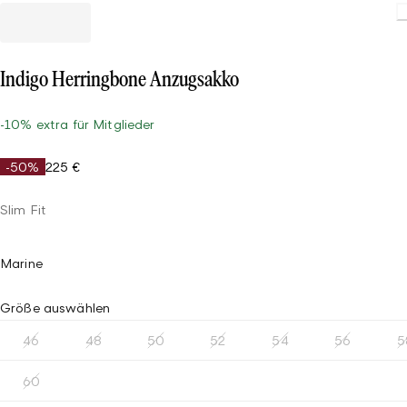
Loading
Indigo Herringbone Anzugsakko
-10% extra für Mitglieder
-50%
225 €
Slim Fit
Marine
Größe auswählen
46
48
50
52
54
56
5
60