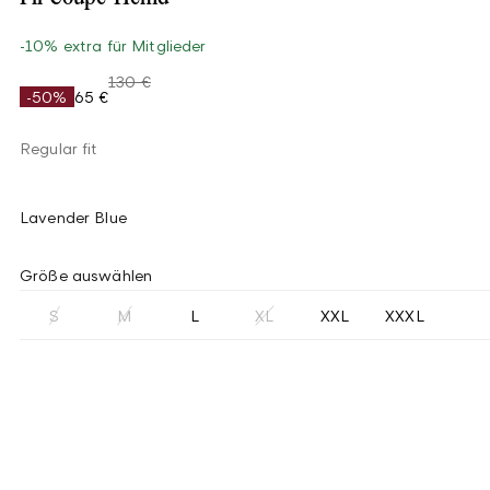
-10% extra für Mitglieder
130 €
-50%
65 €
Regular fit
Lavender Blue
Größe auswählen
S
M
L
XL
XXL
XXXL