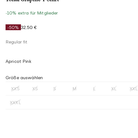
-10% extra für Mitglieder
-50%
32,50 €
Regular fit
Apricot Pink
Größe auswählen
XXS
XS
S
M
L
XL
XXL
XXXL