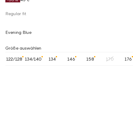
Regular fit
Evening Blue
Größe auswählen
122/128
134/140
134
146
158
170
176