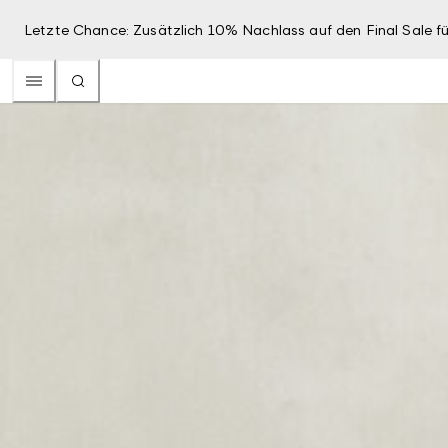
Letzte Chance: Zusätzlich 10% Nachlass auf den Final Sale fü