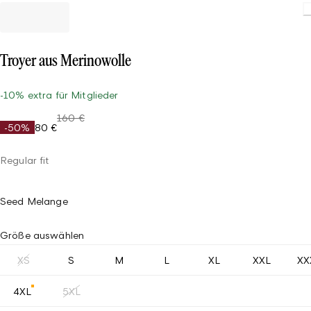
Troyer aus Merinowolle
-10% extra für Mitglieder
160 €
-50%
80 €
Regular fit
Seed Melange
Größe auswählen
XS
S
M
L
XL
XXL
XX
4XL
5XL