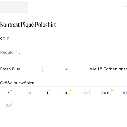
Loading
Kontrast Piqué Poloshirt
90 €
Regular fit
Fresh Blue
Alle 15 Farben anz
Größe auswählen
S
M
L
XL
XXL
XXXL
4
5XL