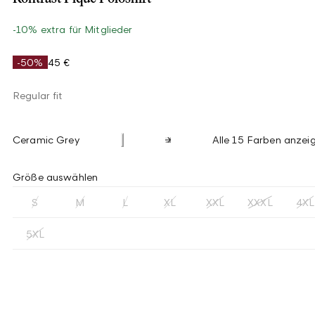
-10% extra für Mitglieder
-50%
45 €
Regular fit
Ceramic Grey
Alle 15 Farben anzei
Größe auswählen
S
M
L
XL
XXL
XXXL
4XL
5XL