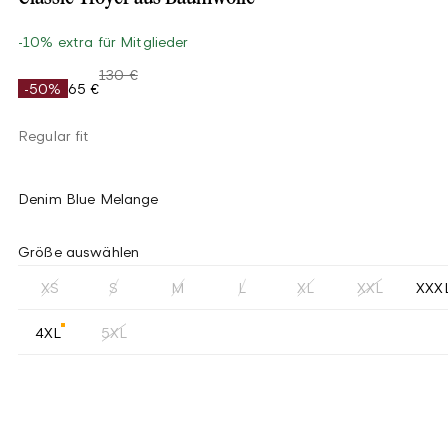
-10% extra für Mitglieder
130 €
-50%
65 €
Regular fit
Denim Blue Melange
Größe auswählen
XS
S
M
L
XL
XXL
XXX
4XL
5XL