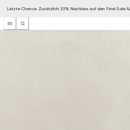
Letzte Chance: Zusätzlich 10% Nachlass auf den Final Sale fü