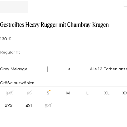
Gestreiftes Heavy Rugger mit Chambray-Kragen
130 €
Regular fit
Grey Melange
Alle 12 Farben anz
Größe auswählen
XXS
XS
S
M
L
XL
X
XXXL
4XL
5XL