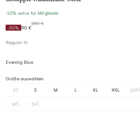
-10% extra für Mitglieder
180 €
-50%
90 €
Regular fit
Evening Blue
Größe auswählen
XS
S
M
L
XL
XXL
XXX
4XL
5XL