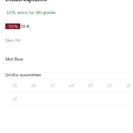
-10% extra für Mitglieder
-50%
70 €
Slim Fit
Mid Blue
Größe auswählen
25
26
27
28
29
30
31
32