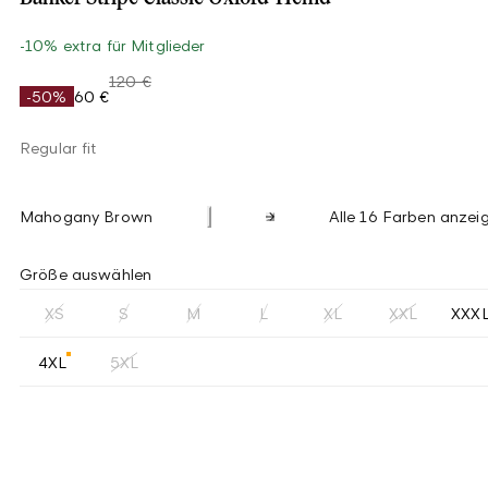
-10% extra für Mitglieder
120 €
-50%
60 €
Regular fit
Mahogany Brown
Alle 16 Farben anzei
Größe auswählen
XS
S
M
L
XL
XXL
XXX
4XL
5XL