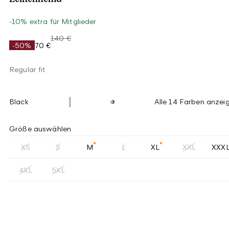
-10% extra für Mitglieder
140 €
-50%
70 €
Regular fit
Black
Alle 14 Farben anzei
Größe auswählen
XS
S
M
L
XL
XXL
XXX
4XL
5XL