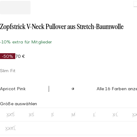
Zopfstrick V-Neck Pullover aus Stretch-Baumwolle
-10% extra für Mitglieder
-50%
70 €
Slim Fit
Apricot Pink
Alle 16 Farben anz
Größe auswählen
XXS
XS
S
M
L
XL
X
XXXL