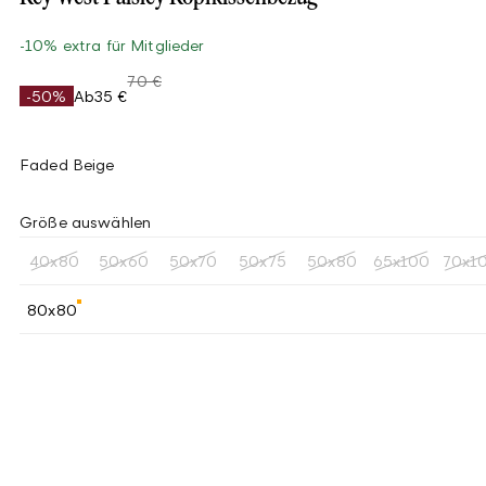
-10% extra für Mitglieder
70 €
-50%
Ab
35 €
Faded Beige
Größe auswählen
40x80
50x60
50x70
50x75
50x80
65x100
70x1
80x80